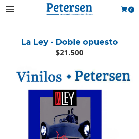
googlef2d1455d5020445a.html
0
La Ley - Doble opuesto
$21.500