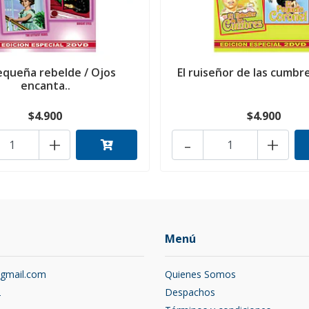
equeña rebelde / Ojos
El ruiseñor de las cumbres
encanta..
$4.900
$4.900
+
-
+
Menú
@gmail.com
Quienes Somos
2
Despachos