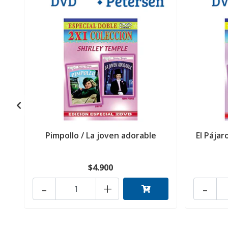
Pimpollo / La joven adorable
El Pájar
$4.900
-
+
-