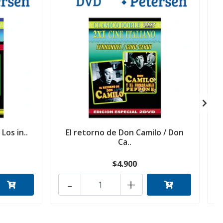
 Los in..
El retorno de Don Camilo / Don
L
Ca..
$4.900
-
+