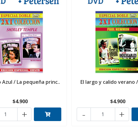
o Azul / La pequeña princ..
El largo y calido verano /
$4.900
$4.900
+
-
+