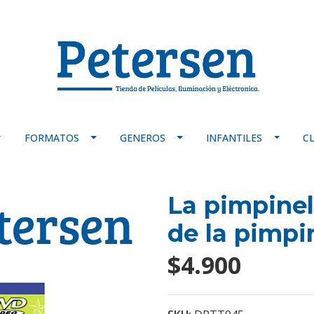
FORMATOS
GENEROS
INFANTILES
C
La pimpinela
de la pimpi
$4.900