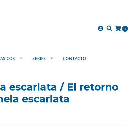
0
LASICOS
SERIES
CONTACTO
 escarlata / El retorno
nela escarlata