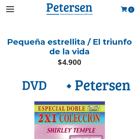
googlef2d1455d5020445a.html
0
Pequeña estrellita / El triunfo
de la vida
$4.900