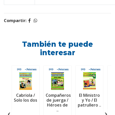
Compartir:
También te puede
interesar
Cabriola /
Compañeros
El Ministro
P
Solo los dos
de juerga /
y Yo / El
es
Héroes de
patrullero ..
E
..