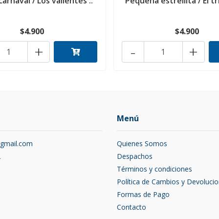
carnaval / Los valientes ..
Pequeña estrellita / El tr
$4.900
$4.900
+
-
+
Menú
@gmail.com
Quienes Somos
2
Despachos
Términos y condiciones
Política de Cambios y Devoluci
Formas de Pago
Contacto