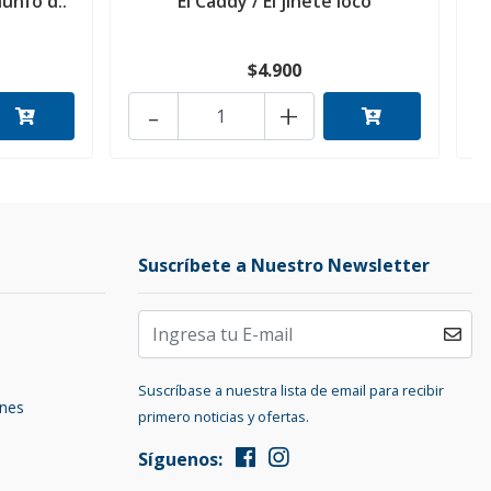
iunfo d..
El Caddy / El jinete loco
$4.900
-
+
Suscríbete a Nuestro Newsletter
Suscríbase a nuestra lista de email para recibir
ones
primero noticias y ofertas.
Síguenos: