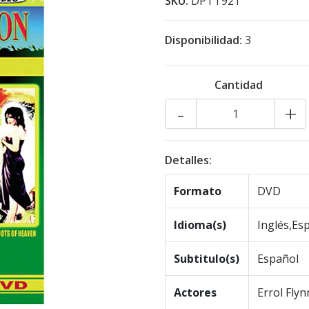
SKU:
DPTT921
Disponibilidad:
3
Cantidad
-
+
Detalles:
Formato
DVD
Idioma(s)
Inglés,Es
Subtitulo(s)
Español
Actores
Errol Flyn