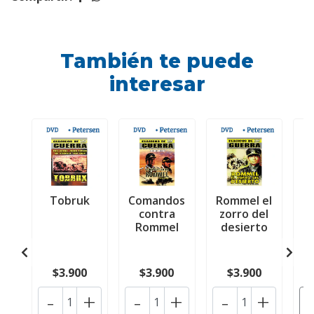
También te puede
interesar
Tobruk
Comandos
Rommel el
E
contra
zorro del
Rommel
desierto
$3.900
$3.900
$3.900
-
+
-
+
-
+