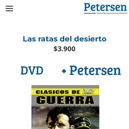
googlef2d1455d5020445a.html
Las ratas del desierto
$3.900