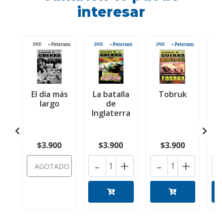
interesar
El día más
La batalla
Tobruk
C
largo
de
Inglaterra
$3.900
$3.900
$3.900
-
+
-
+
AGOTADO