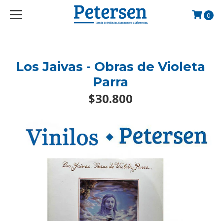
googlef2d1455d5020445a.html
0
Los Jaivas - Obras de Violeta
Parra
$30.800