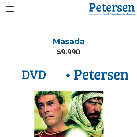
googlef2d1455d5020445a.html
Masada
$9.990