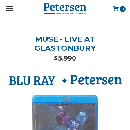
googlef2d1455d5020445a.html
0
MUSE - LIVE AT
GLASTONBURY
$5.990