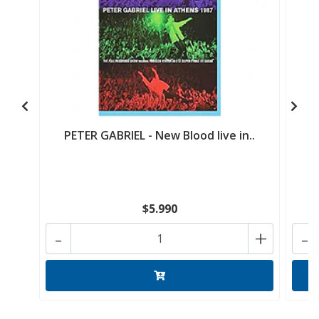
PETER GABRIEL - New Blood live in..
G
$5.990
-
+
-