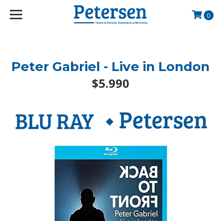
googlef2d1455d5020445a.html
0
Peter Gabriel - Live in London
$5.990