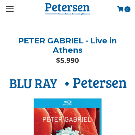
googlef2d1455d5020445a.html
0
PETER GABRIEL - Live in
Athens
$5.990