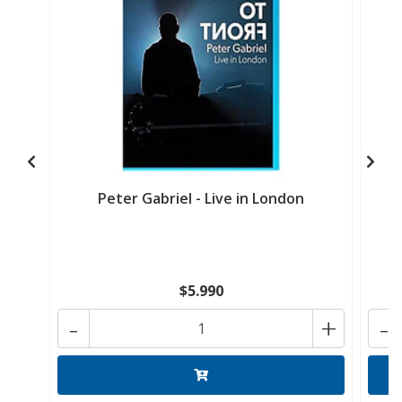
Peter Gabriel - Live in London
P
$5.990
-
+
-