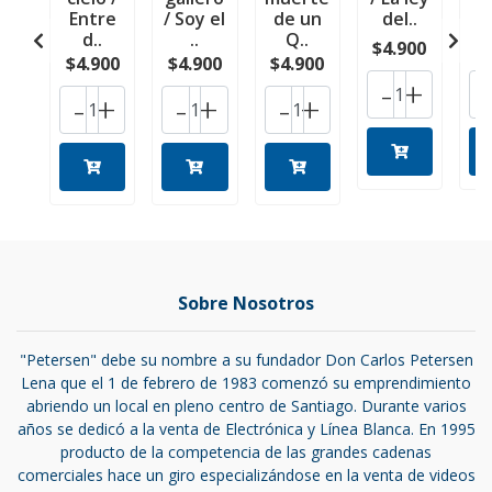
Entre
/ Soy el
de un
del..
d..
..
Q..
$4.900
$
$4.900
$4.900
$4.900
-
+
-
+
-
+
-
+
Sobre Nosotros
"Petersen" debe su nombre a su fundador Don Carlos Petersen
Lena que el 1 de febrero de 1983 comenzó su emprendimiento
abriendo un local en pleno centro de Santiago. Durante varios
años se dedicó a la venta de Electrónica y Línea Blanca. En 1995
producto de la competencia de las grandes cadenas
comerciales hace un giro especializándose en la venta de videos