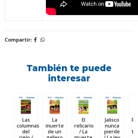
Compartir:
También te puede
interesar
Las
La
El
Jalisco
Pe
columnas
muerte
relicario
nunca
/
del
de un
/ La
pierde
to
cielo /
gallero
muerte
/ La ley