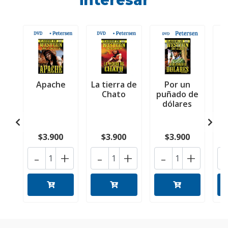
interesar
Apache
La tierra de
Por un
L
Chato
puñado de
d
dólares
$3.900
$3.900
$3.900
-
+
-
+
-
+