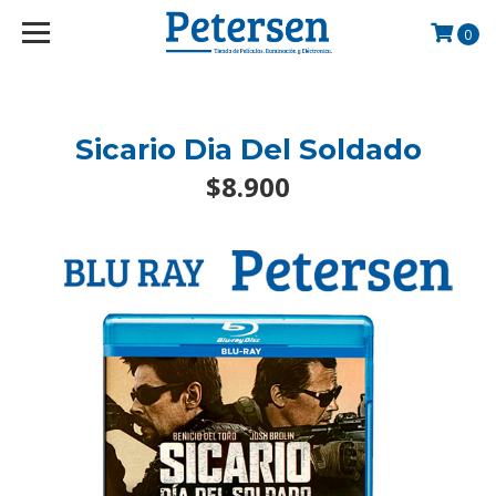
googlef2d1455d5020445a.html
0
Sicario Dia Del Soldado
$8.900