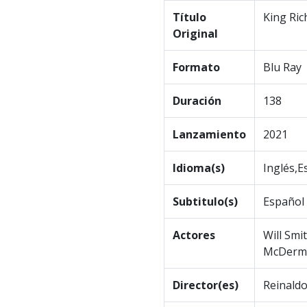
Título
King Ric
Original
Formato
Blu Ray
Duración
138
Lanzamiento
2021
Idioma(s)
Inglés,E
Subtitulo(s)
Español
Actores
Will Smi
McDermo
Director(es)
Reinald