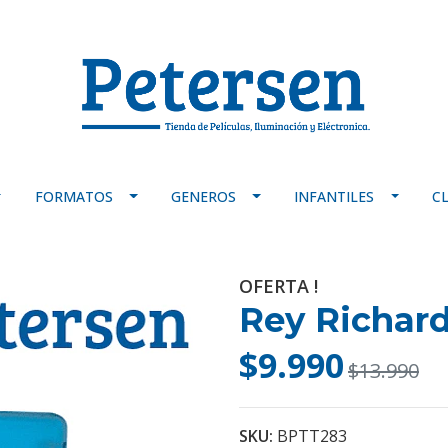
FORMATOS
GENEROS
INFANTILES
C
OFERTA !
Rey Richard
$9.990
$13.990
SKU:
BPTT283