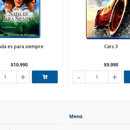
da es para siempre
Cars 3
$10.990
$9.990
+
-
+
Menú