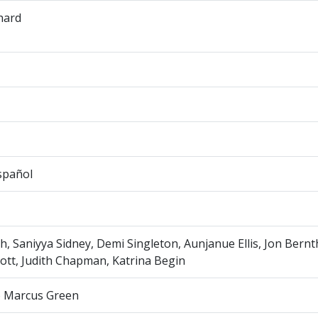
hard
spañol
th, Saniyya Sidney, Demi Singleton, Aunjanue Ellis, Jon Bern
tt, Judith Chapman, Katrina Begin
o Marcus Green