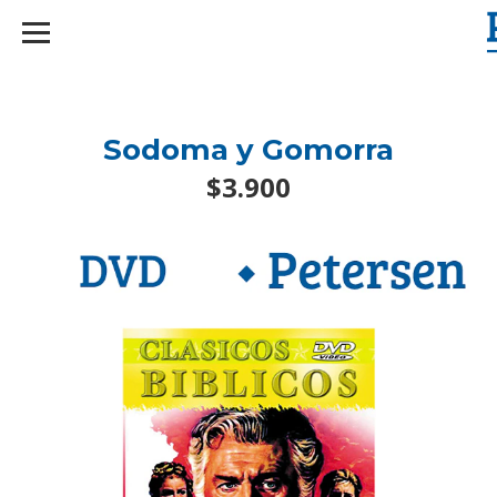
googlef2d1455d5020445a.html
Sodoma y Gomorra
$3.900