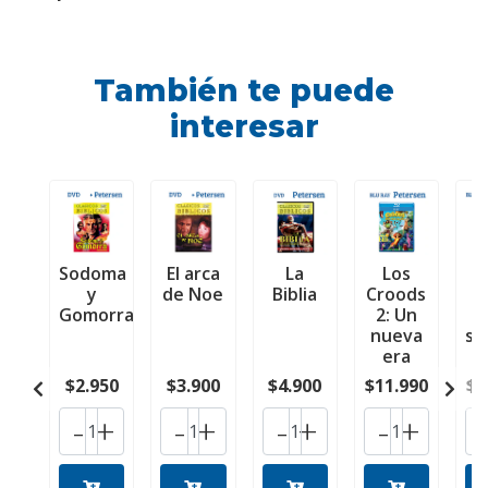
También te puede
interesar
Sodoma
El arca
La
Los
y
de Noe
Biblia
Croods
p
Gomorra
2: Un
nueva
si
era
$2.950
$3.900
$4.900
$11.990
$1
-
+
-
+
-
+
-
+