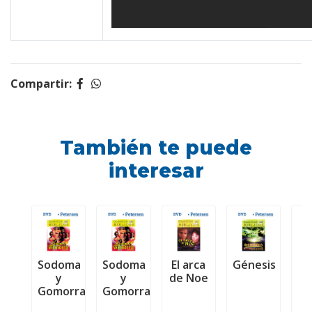
Compartir:
También te puede
interesar
Sodoma
Sodoma
El arca
Génesis
y
y
de Noe
B
Gomorra
Gomorra