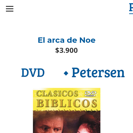
googlef2d1455d5020445a.html
El arca de Noe
$3.900