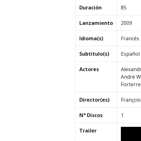
Duración
85
Lanzamiento
2009
Idioma(s)
Francés
Subtitulo(s)
Español
Actores
Alexandr
André Wi
Forterre
Director(es)
Françoi
N° Discos
1
Trailer