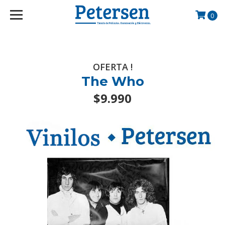
googlef2d1455d5020445a.html
0
OFERTA !
The Who
$9.990