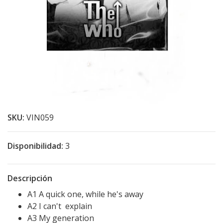
SKU:
VIN059
Disponibilidad:
3
Descripción
A1 A quick one, while he's away
A2 I can't explain
A3 My generation