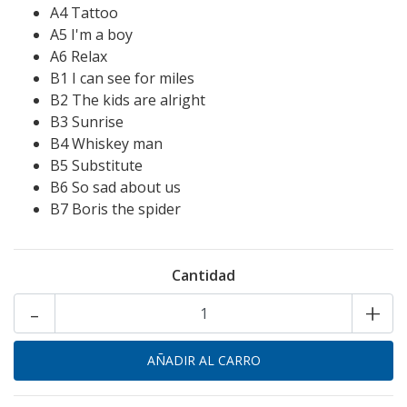
A4 Tattoo
A5 I'm a boy
A6 Relax
B1 I can see for miles
B2 The kids are alright
B3 Sunrise
B4 Whiskey man
B5 Substitute
B6 So sad about us
B7 Boris the spider
Cantidad
-
+