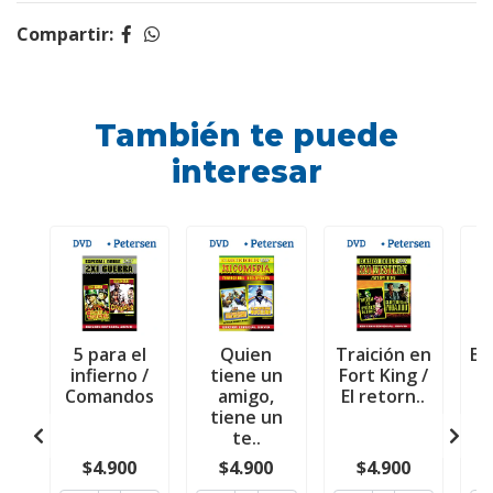
Compartir:
También te puede
interesar
5 para el
Quien
Traición en
El
infierno /
tiene un
Fort King /
s
Comandos
amigo,
El retorn..
f
tiene un
te..
$4.900
$4.900
$4.900