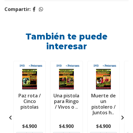
Compartir:
También te puede
interesar
Paz rota /
Una pistola
Muerte de
R
Cinco
para Ringo
un
pistolas
/ Vivos o ..
pistolero /
Juntos h..
Sh
$4.900
$4.900
$4.900