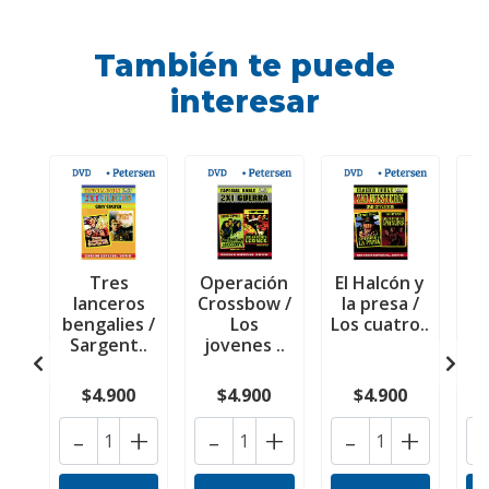
También te puede
interesar
Tres
Operación
El Halcón y
L
lanceros
Crossbow /
la presa /
i
bengalies /
Los
Los cuatro..
Sargent..
jovenes ..
$4.900
$4.900
$4.900
-
+
-
+
-
+