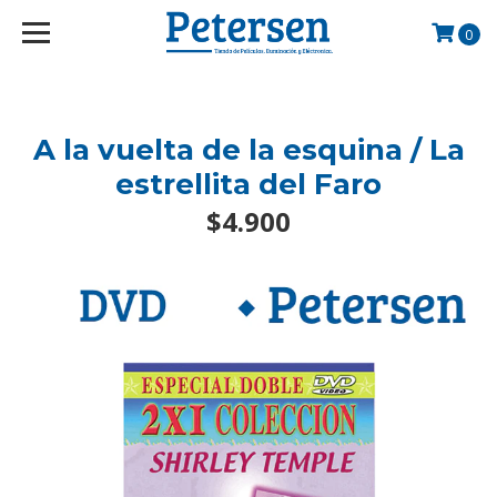
googlef2d1455d5020445a.html
0
A la vuelta de la esquina / La
estrellita del Faro
$4.900