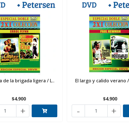
 de la brigada ligera / L..
El largo y calido verano /
$4.900
$4.900
+
-
+