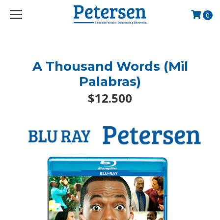
googlef2d1455d5020445a.html
0
A Thousand Words (Mil
Palabras)
$12.500