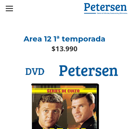
googlef2d1455d5020445a.html
Area 12 1ª temporada
$13.990