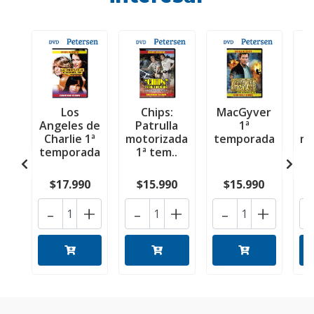
Los
Chips:
MacGyver
Angeles de
Patrulla
1ª
Charlie 1ª
motorizada
temporada
mo
temporada
1ª tem..
$17.990
$15.990
$15.990
-
+
-
+
-
+