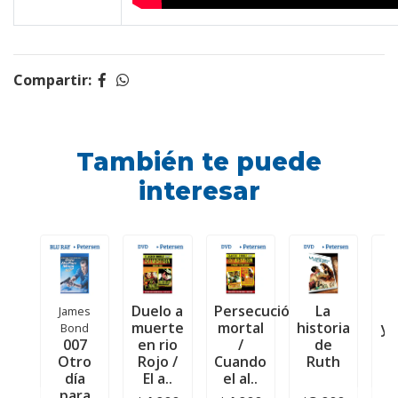
Compartir:
También te puede
interesar
Duelo a
Persecución
La
E
James
muerte
mortal
historia
y 
Bond
007
en rio
/
de
Otro
Rojo /
Cuando
Ruth
día
El a..
el al..
para