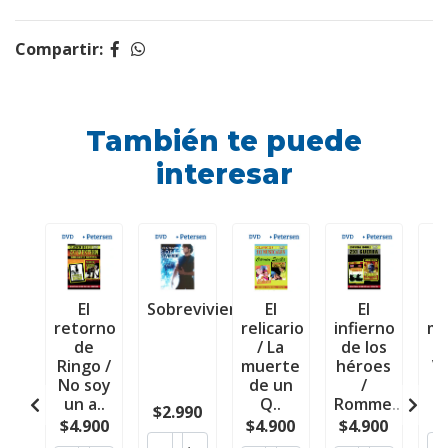
Compartir:
También te puede
interesar
El
Sobreviviendo
El
El
Vi
retorno
relicario
infierno
mu
de
/ La
de los
Ringo /
muerte
héroes
V
No soy
de un
/
a
un a..
Q..
Romme..
$2.990
$
$4.900
$4.900
$4.900