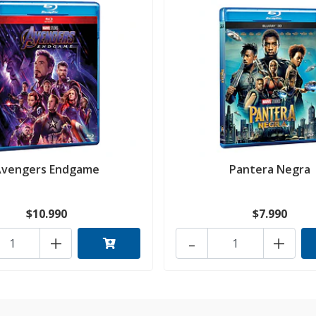
Avengers Endgame
Pantera Negra
$10.990
$7.990
+
-
+