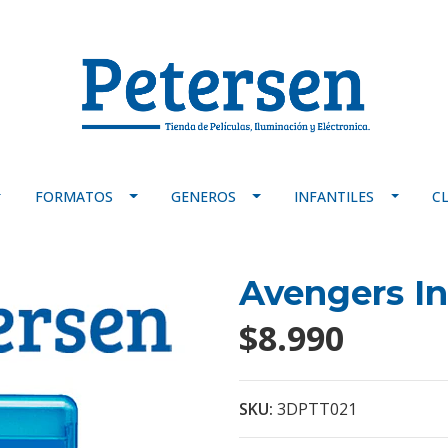
FORMATOS
GENEROS
INFANTILES
C
Avengers In
$8.990
SKU:
3DPTT021