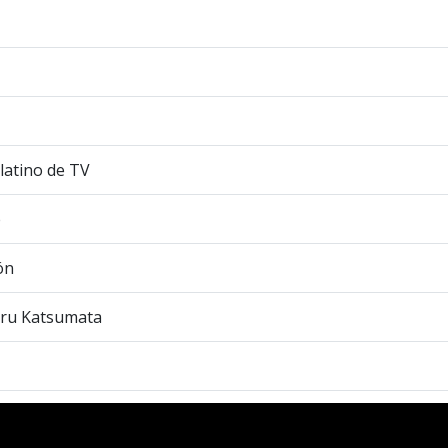
latino de TV
e
ón
ru Katsumata