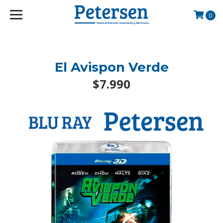
googlef2d1455d5020445a.html
0
El Avispon Verde
$7.990