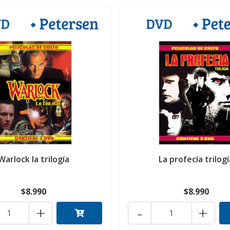
Warlock la trilogía
La profecía trilogí
$8.990
$8.990
+
-
+