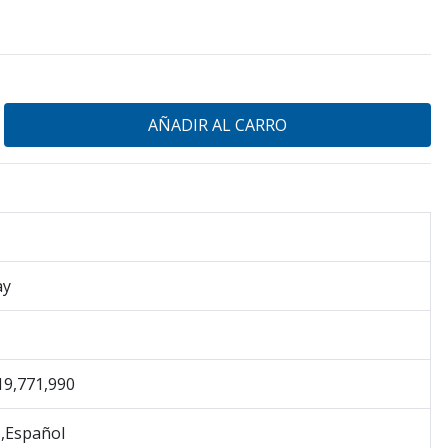
ay
19,771,990
s,Español