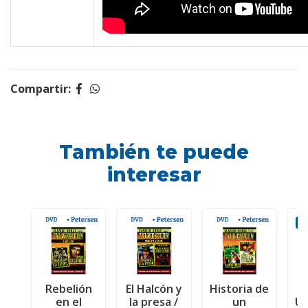
Compartir:
También te puede
interesar
O
Rebelión
El Halcón y
Historia de
en el
la presa /
un
Un