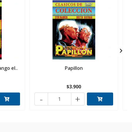
ango el..
Papillon
$3.900
-
+