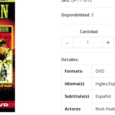
SKU:
DPTT1013
Disponibilidad:
3
Cantidad
-
+
Detalles:
Formato
DVD
Idioma(s)
Ingles,Es
Subtitulo(s)
Español
Actores
Rock Hud