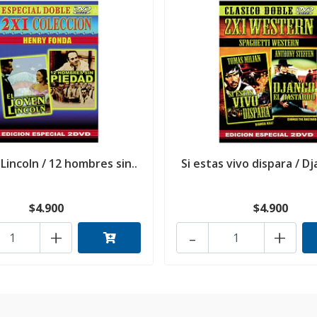
 Lincoln / 12 hombres sin..
Si estas vivo dispara / Dj
$4.900
$4.900
+
-
+