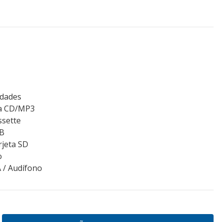
idades
a CD/MP3
ssette
SB
rjeta SD
o
A / Audífono