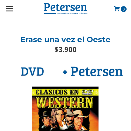
googlef2d1455d5020445a.html
0
Erase una vez el Oeste
$3.900