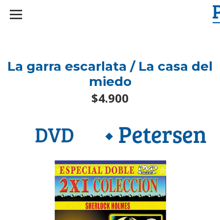
googlef2d1455d5020445a.html
La garra escarlata / La casa del
miedo
$4.900