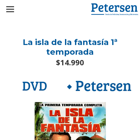
googlef2d1455d5020445a.html
La isla de la fantasía 1ª
temporada
$14.990