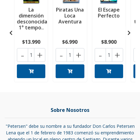
La
Piratas Una
El Escape
L
dimensión
Loca
Perfecto
G
desconocida
Aventura
t
1° tempo..
$13.990
$6.990
$8.900
-
+
-
+
-
+
Sobre Nosotros
"Petersen" debe su nombre a su fundador Don Carlos Petersen
Lena que el 1 de febrero de 1983 comenzó su emprendimiento
abriendo un local en pleno centro de Santiago. Durante varios