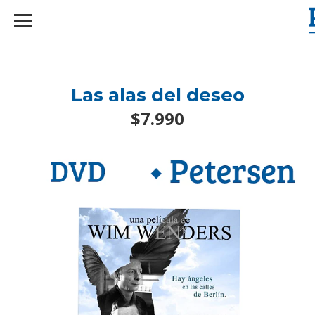
googlef2d1455d5020445a.html
Las alas del deseo
$7.990