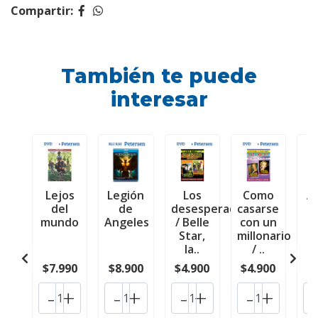
Compartir:
También te puede
interesar
Lejos
Legión
Los
Como
A
del
de
desesperados
casarse
mundo
Angeles
/ Belle
con un
Star,
millonario
la..
/ ..
$7.990
$8.900
$4.900
$4.900
$
-
+
-
+
-
+
-
+