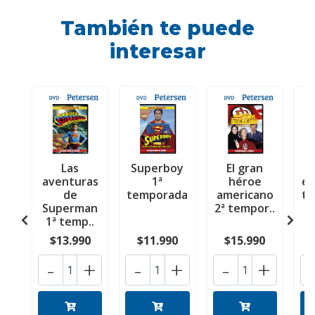
También te puede
interesar
Las
Superboy
El gran
V
aventuras
1ª
héroe
es
de
temporada
americano
t
Superman
2ª tempor..
1ª temp..
$13.990
$11.990
$15.990
-
+
-
+
-
+