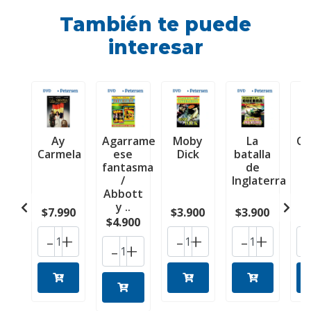
También te puede
interesar
Ay
Agarrame
Moby
La
Cl
Carmela
ese
Dick
batalla
fantasma
de
/
Inglaterra
Abbott
y ..
$7.990
$3.900
$3.900
$
$4.900
-
+
-
+
-
+
-
+