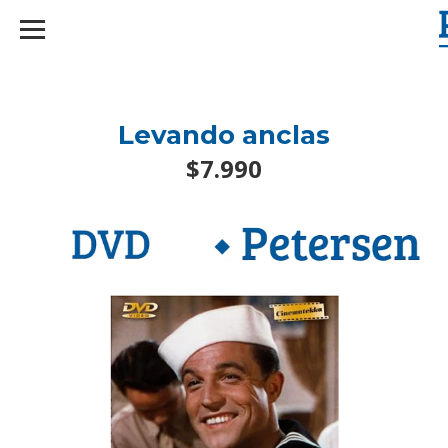
googlef2d1455d5020445a.html
Levando anclas
$7.990