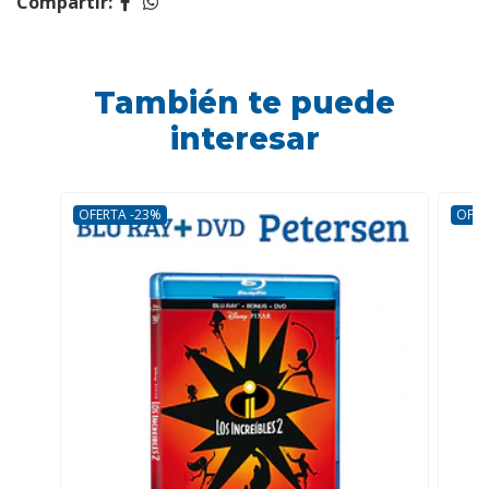
Compartir:
También te puede
interesar
OFERTA -23%
OFER