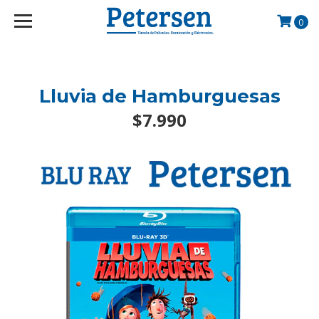
googlef2d1455d5020445a.html
0
Lluvia de Hamburguesas
$7.990