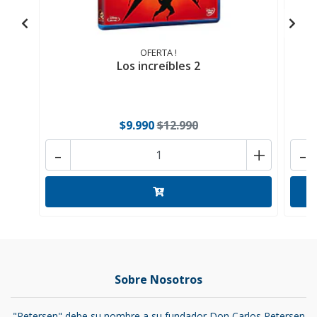
OFERTA !
Los increíbles 2
$9.990
$12.990
-
+
-
Sobre Nosotros
"Petersen" debe su nombre a su fundador Don Carlos Petersen