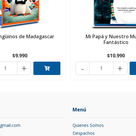
ingüinos de Madagascar
Mi Papá y Nuestro M
Fantástico
$9.990
$10.990
+
-
+
Menú
@gmail.com
Quienes Somos
2
Despachos