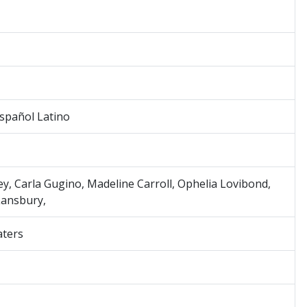
Español Latino
ey, Carla Gugino, Madeline Carroll, Ophelia Lovibond,
Lansbury,
ters