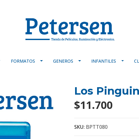
FORMATOS
GENEROS
INFANTILES
C
Los Pingui
$11.700
SKU:
BPTT080