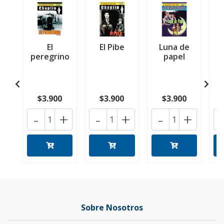
El
El Pibe
Luna de
peregrino
papel
l
L
s
$3.900
$3.900
$3.900
-
+
-
+
-
+
Sobre Nosotros