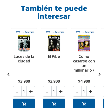
También te puede
interesar
Luces de la
El Pibe
Como
L
ciudad
casarse con
p
un
millonario /
..
$3.900
$3.900
$4.900
-
+
-
+
-
+