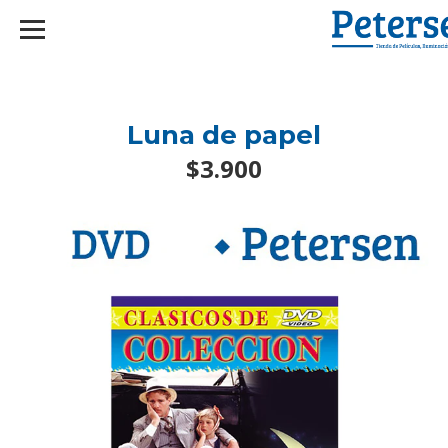
googlef2d1455d5020445a.html
Luna de papel
$3.900