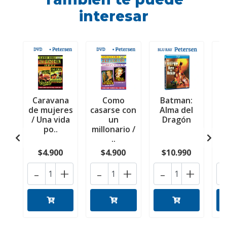
interesar
Caravana
Como
Batman:
2
de mujeres
casarse con
Alma del
c
/ Una vida
un
Dragón
E
po..
millonario /
..
$4.900
$4.900
$10.990
-
+
-
+
-
+