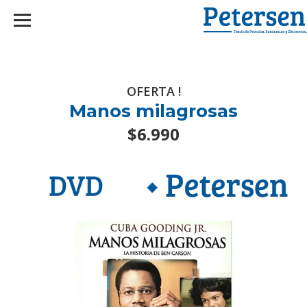
googlef2d1455d5020445a.html
OFERTA !
Manos milagrosas
$6.990