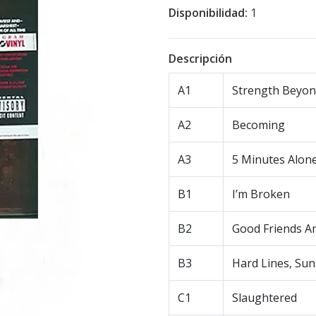
Disponibilidad:
1
Descripción
A1
Strength Beyon
A2
Becoming
A3
5 Minutes Alon
B1
I’m Broken
B2
Good Friends And
B3
Hard Lines, Su
C1
Slaughtered