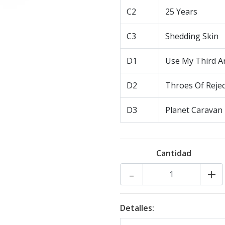
C2
25 Years
C3
Shedding Skin
D1
Use My Third A
D2
Throes Of Rejec
D3
Planet Caravan
Cantidad
-
+
Detalles: