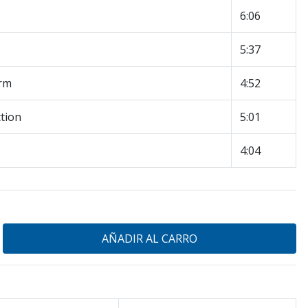
6:06
5:37
rm
4:52
tion
5:01
4:04