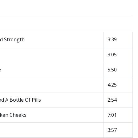
d Strength
3:39
3:05
e
5:50
4:25
 A Bottle Of Pills
2:54
nken Cheeks
7:01
3:57